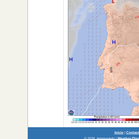
Inicio
|
Contac
© 2026, tiempoviedo
|
Weather-Disp