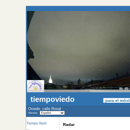
tiempoviedo
para el móv
Oviedo, calle Rosal
Idioma:
Tiempo flash
Radar