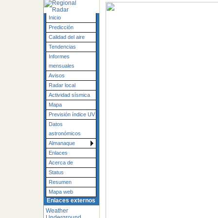
Inicio
Predicción
Calidad del aire
Tendencias
Informes
mensuales
Avisos
Radar local
Actividad sísmica
Mapa
Previsión índice UV
Datos
astronómicos
Almanaque
Enlaces
Acerca de
Status
Resumen
Mapa web
Enlaces externos
Weather
Underground