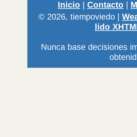
Inicio
|
Contacto
|
M
© 2026, tiempoviedo
|
Wea
lido XHTM
Nunca base decisiones im
obtenid