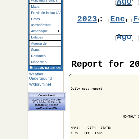
Ago
Actividad sísmica
Mapa
Previsión índice UV
2023
:
Ene
F
Datos
astronómicos
Almanaque
Ago
Enlaces
Acerca de
Status
Resumen
Report for 2
Mapa web
Enlaces externos
Weather
Underground
WXforum.net
Daily noaa report

                            MONTHLY C
NAME:    CITY:  STATE: 

ELEV:  LAT:  LONG: 
