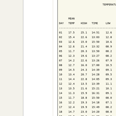
                            TEMPERATU
                                     
      MEAN                           
DAY   TEMP    HIGH   TIME     LOW    
-------------------------------------
01    17.5    25.1   14:51    12.6   
02    15.4    22.6   13:03    12.8   
03    12.6    15.0   15:50    10.6   
04    12.6    21.4   13:32    08.9   
05    11.7    20.3   13:50    08.2   
06    12.3    19.6   13:27    08.2   
07    14.2    22.6   13:26    07.9   
08    12.7    16.0   17:00    10.5   
09    14.5    24.3   14:39    09.1   
10    13.4    20.7   14:28    09.5   
11    14.4    22.8   14:05    09.3   
12    12.4    13.5   13:39    11.1   
13    13.5    21.6   15:21    10.1   
14    11.3    15.9   16:31    09.1   
15    11.7    18.8   15:50    08.0   
16    12.2    19.3   14:18    07.1   
17    12.4    19.9   15:49    08.2   
18    14.7    23.0   14:20    08.0   