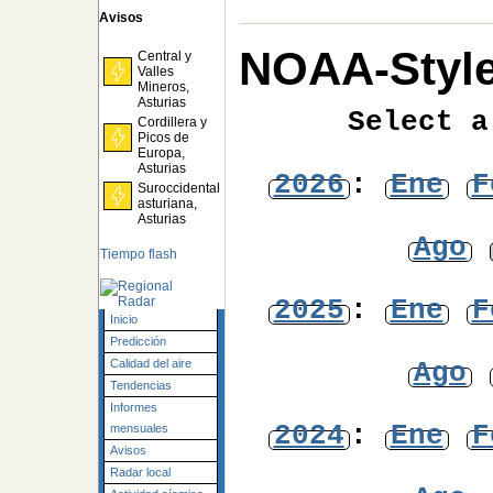
Avisos
NOAA-Style
Central y
Valles
Mineros,
Asturias
Select a
Cordillera y
Picos de
Europa,
Asturias
2026
:
Ene
F
Suroccidental
asturiana,
Asturias
Ago
Tiempo flash
2025
:
Ene
F
Inicio
Predicción
Ago
Calidad del aire
Tendencias
Informes
2024
:
Ene
F
mensuales
Avisos
Radar local