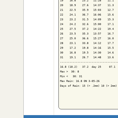
19    16.8    25.2   11:28    11.1   
20    18.9    27.6   14:37    11.3   
21    22.5    35.9   15:03    12.7   
22    24.1    36.7   16:06    15.6   
23    23.2    31.5   14:09    15.3   
24    24.2    32.6   15:00    17.1   
25    27.5    37.2   14:22    19.4   
26    23.5    35.3   13:57    16.7   
27    25.0    36.6   15:27    16.0   
28    23.1    33.8   14:12    17.7   
29    17.2    19.8   14:16    15.5   
30    16.8    19.5   14:30    14.6   
31    19.1    26.7   14:48    13.6   
-------------------------------------
16.8 (18.2)   37.2  day 25     07.1  
Max >  30: 8

Min <   30: 31

Max Rain: 16.8 ON 3-05-26

Days of Rain: 15 (> .2mm) 10 (> 2mm) 